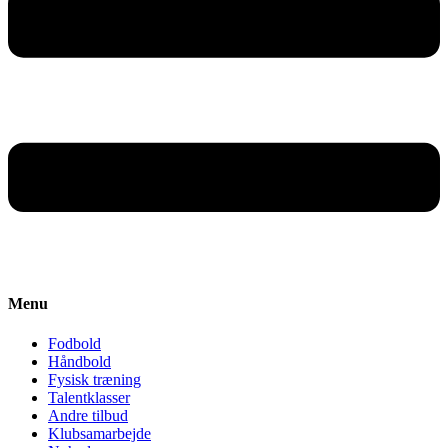
Menu
Fodbold
Håndbold
Fysisk træning
Talentklasser
Andre tilbud
Klubsamarbejde