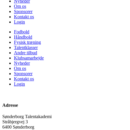
Nyheder
Om os
Sponsorer
Kontakt os
Login
Fodbold
Håndbold
Fysisk træning
Talentklasser
Andre tilbud
Klubsamarbejde
Nyheder
Om os
Sponsorer
Kontakt os
Login
Adresse
Sønderborg Talentakademi
Stråbjergvej 3
6400 Sønderborg