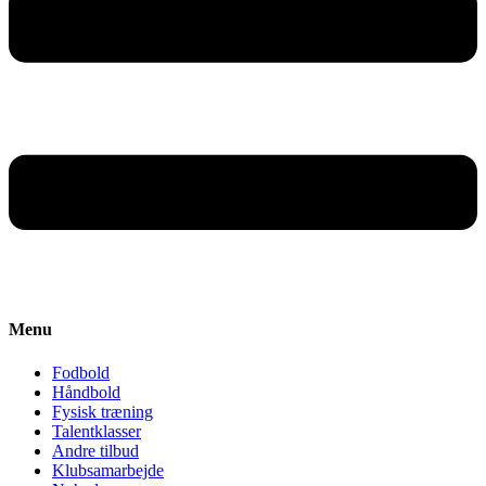
Menu
Fodbold
Håndbold
Fysisk træning
Talentklasser
Andre tilbud
Klubsamarbejde