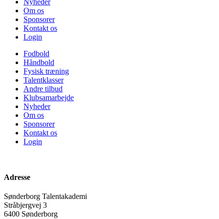
Nyheder
Om os
Sponsorer
Kontakt os
Login
Fodbold
Håndbold
Fysisk træning
Talentklasser
Andre tilbud
Klubsamarbejde
Nyheder
Om os
Sponsorer
Kontakt os
Login
Adresse
Sønderborg Talentakademi
Stråbjergvej 3
6400 Sønderborg